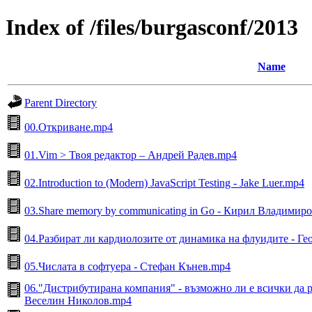
Index of /files/burgasconf/2013
Name
Parent Directory
00.Откриване.mp4
01.Vim > Твоя редактор – Андрей Радев.mp4
02.Introduction to (Modern) JavaScript Testing - Jake Luer.mp4
03.Share memory by communicating in Go - Кирил Владимир
04.Разбират ли кардиолозите от динамика на флуидите - Ге
05.Числата в софтуера - Стефан Кънев.mp4
06."Дистрибутирана компания" - възможно ли е всички да р
Веселин Николов.mp4