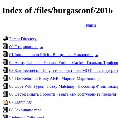
Index of /files/burgasconf/2016
Name
Parent Directory
00.Откриване.mp4
01.Introduction to Elixir - Венцислав Николов.mp4
02.Aerospike – Тhe Fast and Furious Cache - Тихомир Трифо
03.Как Internet of Things си говорят чрез MQTT и софтуер 
04.The Return of Proxy ARP - Мариян Маринов.mp4
05.Cope With Typos - Fuzzy Matching - Любомир Филипов.m
06.Състезанията с роботи - врата към софтуeрните предел
07.Lightning/
08.Закриване.mp4
Lightning Talks.mp4