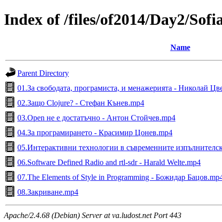
Index of /files/of2014/Day2/Sofi
Name
Parent Directory
01.За свободата, програмиста, и менажерията - Николай Ц
02.Защо Clojure? - Стефан Кънев.mp4
03.Open не е достатъчно - Антон Стойчев.mp4
04.За програмирането - Красимир Цонев.mp4
05.Интерактивни технологии в съвременните изпълнителск
06.Software Defined Radio and rtl-sdr - Harald Welte.mp4
07.The Elements of Style in Programming - Божидар Бацов.mp
08.Закриване.mp4
Apache/2.4.68 (Debian) Server at va.ludost.net Port 443