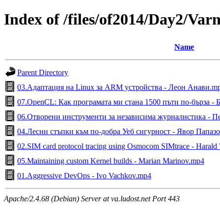
Index of /files/of2014/Day2/Var
Name
Parent Directory
03.Адаптация на Linux за ARM устройства - Леон Анави.m
07.OpenCL: Как програмата ми стана 1500 пъти по-бърза -
06.Отворени инструменти за независима журналистика - П
04.Лесни стъпки към по-добра Уеб сигурност - Явор Папаз
02.SIM card protocol tracing using Osmocom SIMtrace - Harald
05.Maintaining custom Kernel builds - Marian Marinov.mp4
01.Aggressive DevOps - Ivo Vachkov.mp4
Apache/2.4.68 (Debian) Server at va.ludost.net Port 443