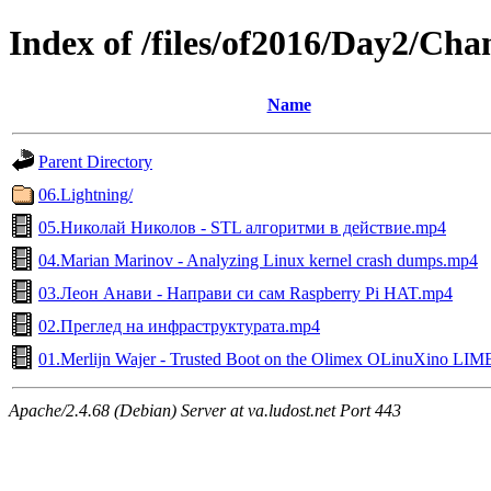
Index of /files/of2016/Day2/Ch
Name
Parent Directory
06.Lightning/
05.Николай Николов - STL алгоритми в действие.mp4
04.Marian Marinov - Analyzing Linux kernel crash dumps.mp4
03.Леон Анави - Направи си сам Raspberry Pi HAT.mp4
02.Преглед на инфраструктурата.mp4
01.Merlijn Wajer - Trusted Boot on the Olimex OLinuXino LI
Apache/2.4.68 (Debian) Server at va.ludost.net Port 443