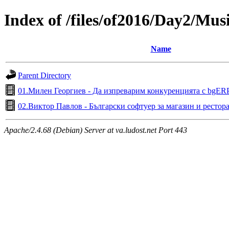
Index of /files/of2016/Day2/Mus
Name
Parent Directory
01.Милен Георгиев - Да изпреварим конкуренцията с bgER
02.Виктор Павлов - Български софтуер за магазин и рестор
Apache/2.4.68 (Debian) Server at va.ludost.net Port 443