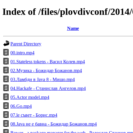
Index of /files/plovdivconf/2014
Name
Parent Directory
00.intro.mp4
01.Stateless tokens - Васил Колев.mp4
02.Музика - Божидар Божанов.mp4
03.Ламбди в Java 8 - Мишо.mp4
04.Hackafe - Станислав Ангелов.mp4
05.Actor model.mp4
06.Go.mp4
07.le съвет - Борис.mp4
08.Java не е бавна - Божидар Божанов.mp4
Bower - a package manager for the web - Радослав Станков.m