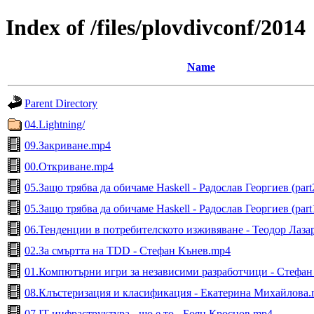
Index of /files/plovdivconf/2014
Name
Parent Directory
04.Lightning/
09.Закриване.mp4
00.Откриване.mp4
05.Защо трябва да обичаме Haskell - Радослав Георгиев (part
05.Защо трябва да обичаме Haskell - Радослав Георгиев (part
06.Тенденции в потребителското изживяване - Теодор Лаза
02.За смъртта на TDD - Стефан Кънев.mp4
01.Компютърни игри за независими разработчици - Стефан
08.Клъстеризация и класификация - Екатерина Михайлова
07.IT инфраструктура - що е то - Боян Кроснов.mp4