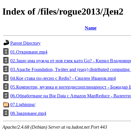
Index of /files/rogue2013/Ден2
Name
Parent Directory
01.Откриване.mp4
02.Защо има нужда от нов език като Go? - Кирил Владими
03.Apache Foundation, Twitter and (easy) distributed computi
04.Кое става по-лесно с Redis? - Свилен Иванов.mp4
05.Компютри, музика и интердисциплинарност - Божидар 
06.Обработване на Big Data с Amazon MapReduce - Валент
07.Lightning/
08.Закриване.mp4
Apache/2.4.68 (Debian) Server at va.ludost.net Port 443