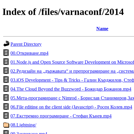
Index of /files/varnaconf/2014
Name
Parent Directory
00.Откриване.mp4
01.Node.js and Open Source Software Development on Micros
02.Редизайн на „държавата“ и препрограмиране на „систем
03.iOS Development - Tips & Tricks - Галин Кърджилов, Ст
04.The Cloud Beyond the Buzzword - Божидар Божанов.mp4
05.Мета-програмиране с Nimrod - Борислав Станимиров,За
06.File editing on the client side (Javascript) - Росен Колев.mp4
07.Екстремно програмиране - Стефан Кънев.mp4
08.Lightning/
09.Закриване.mp4