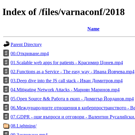
Index of /files/varnaconf/2018
Name
Parent Directory
00.Откриване.mp4
01.Scalable web apps for patients - Красимир Цонев.mp4
02.Functions as a Service - The easy way - Ивана Йовчева.mp4
03.Deep dive into the JS call stack - Иван Димитров.mp4
04.Mitigating Network Attacks - Мариян Маринов.mp4
05.Open Source && Работа в екип - Димитър Йорданов.mp4
06.Международните отношения в киберпространството - В
07.GDPR - още въпроси и отговори - Валентин Русалийски
08.Lightning/
09.Закриване.mp4